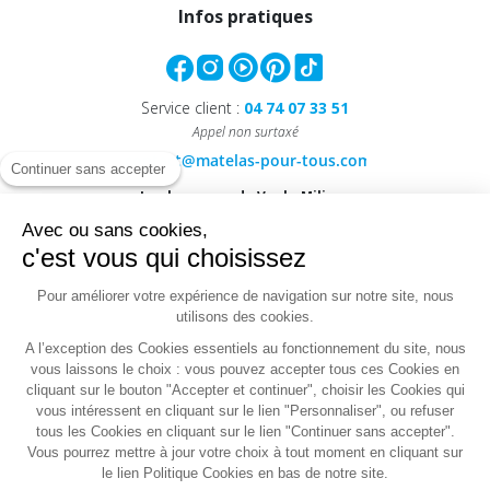
Infos pratiques
Service client :
04 74 07 33 51
Appel non surtaxé
Continuer sans accepter
Le showroom de Vaulx-Milieu :
40, Rue Antoine Condorcet
Avec ou sans cookies,
38090 VAULX-MILIEU
c'est vous qui choisissez
Le magasin de Villefranche :
Pour améliorer votre expérience de navigation sur notre site, nous
1603, Route de Frans
utilisons des cookies.
69400 VILLEFRANCHE-SUR-SAONE
A l’exception des Cookies essentiels au fonctionnement du site, nous
vous laissons le choix : vous pouvez accepter tous ces Cookies en
cliquant sur le bouton "Accepter et continuer", choisir les Cookies qui
vous intéressent en cliquant sur le lien "Personnaliser", ou refuser
Conditions
tous les Cookies en cliquant sur le lien "Continuer sans accepter".
Mentions
Politique de données
générales de
CGU
Vous pourrez mettre à jour votre choix à tout moment en cliquant sur
légales
personnelles
ventes
le lien Politique Cookies en bas de notre site.