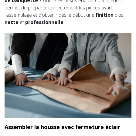
de banquette
. Coudre les tissus endroit contre endroit
permet de préparer correctement les pièces avant
l’assemblage et d’obtenir dès le début une
finition
plus
nette
et
professionnelle
.
Assembler la housse avec fermeture éclair