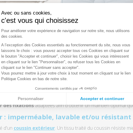
Avec ou sans cookies,
c'est vous qui choisissez
Plateforme de Gestion du Consentement :
Pour améliorer votre expérience de navigation sur notre site, nous utilisons
des cookies.
A l’exception des Cookies essentiels au fonctionnement du site, nous vous
laissons le choix : vous pouvez accepter tous ces Cookies en cliquant sur
Axeptio consent
 confortable :
Rendez vos chaises plus confortables avec
le bouton "Accepter et continuer", choisir les Cookies qui vous intéressent
en cliquant sur le lien "Personnaliser", ou refuser tous les Cookies en
 place
cliquant sur le lien "Continuer sans accepter".
Vous pourrez mettre à jour votre choix à tout moment en cliquant sur le lien
 mesurer précisément l'assise de la chaise
. Une galette tr
Politique Cookies en bas de notre site.
ise et de se déformer avec le temps.
Consentements certifiés par
représentent un véritable atout. Ils permettent au coussin de ch
iculièrement utile sur les chaises pliantes ou les fauteuils lé
Personnaliser
Accepter et continuer
r des fixations
adaptées afin d'obtenir un maintien optimal que
r : imperméable, lavable et/ou résistant
té d'un
coussin extérieur
. Un tissu traité du coussin résiste 