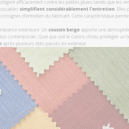
protègent efficacement contre les petites pluies tandis que les
oussables
simplifient considérablement l'entretien
. Elles
onsignes d'entretien du fabricant. Cette caractéristique perme
'ambiance extérieure. Un
coussin beige
apporte une atmosphère
lus contemporain. Quel que soit le coloris choisi, privilégier un 
n
après plusieurs étés passés en extérieur.