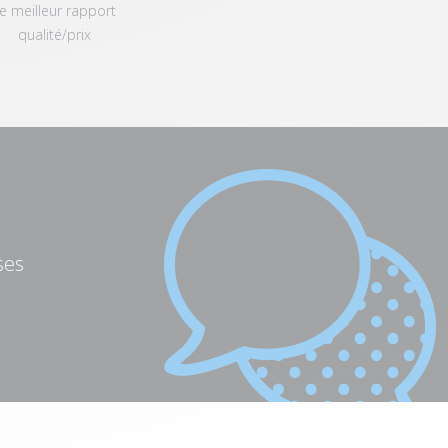
e meilleur rapport
qualité/prix
ses