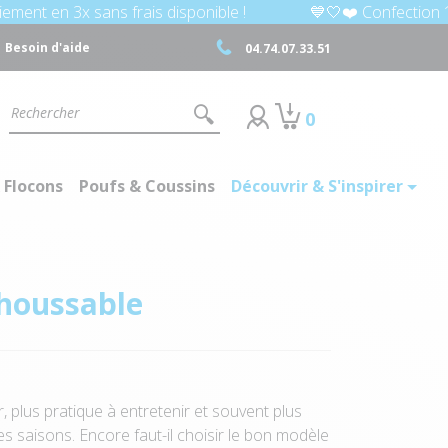
 sans frais disponible !
💙🤍❤️ Confection 100% Frenchy
Besoin d'aide
04.74.07.33.51
0
 Flocons
Poufs & Coussins
Découvrir & S'inspirer
éhoussable
er, plus pratique à entretenir et souvent plus
es saisons. Encore faut-il choisir le bon modèle