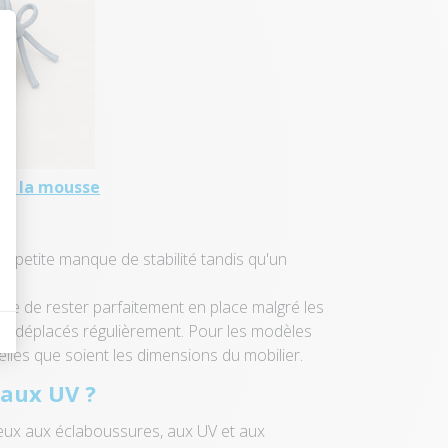
 Personnalisez vos Options
 de la mousse
op petite manque de stabilité tandis qu'un
aise de rester parfaitement en place malgré les
gers déplacés régulièrement. Pour les modèles
lles que soient les dimensions du mobilier.
 aux UV ?
mieux aux éclaboussures, aux UV et aux