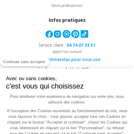
Devis professionnel
Infos pratiques
Service client :
04 74 07 33 51
Appel non surtaxé
Continuer sans accepter
Le showroom de Vaulx-Milieu :
40, Rue Antoine Condorcet
Avec ou sans cookies,
38090 VAULX-MILIEU
c'est vous qui choisissez
Le magasin de Villefranche :
Pour améliorer votre expérience de navigation sur notre site, nous
1603, Route de Frans
utilisons des cookies.
69400 VILLEFRANCHE-SUR-SAONE
A l’exception des Cookies essentiels au fonctionnement du site, nous
vous laissons le choix : vous pouvez accepter tous ces Cookies en
cliquant sur le bouton "Accepter et continuer", choisir les Cookies qui
vous intéressent en cliquant sur le lien "Personnaliser", ou refuser
Conditions
tous les Cookies en cliquant sur le lien "Continuer sans accepter".