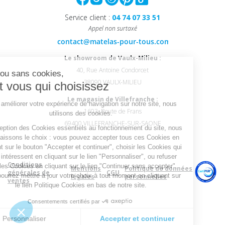
Service client :
04 74 07 33 51
Appel non surtaxé
Continuer sans accepter
Le showroom de Vaulx-Milieu :
40, Rue Antoine Condorcet
Avec ou sans cookies,
38090 VAULX-MILIEU
c'est vous qui choisissez
Le magasin de Villefranche :
Pour améliorer votre expérience de navigation sur notre site, nous
1603, Route de Frans
utilisons des cookies.
69400 VILLEFRANCHE-SUR-SAONE
A l’exception des Cookies essentiels au fonctionnement du site, nous
vous laissons le choix : vous pouvez accepter tous ces Cookies en
cliquant sur le bouton "Accepter et continuer", choisir les Cookies qui
vous intéressent en cliquant sur le lien "Personnaliser", ou refuser
Conditions
tous les Cookies en cliquant sur le lien "Continuer sans accepter".
Mentions
Politique de données
générales de
CGU
Vous pourrez mettre à jour votre choix à tout moment en cliquant sur
légales
personnelles
ventes
le lien Politique Cookies en bas de notre site.
Consentements certifiés par
Personnaliser
Accepter et continuer