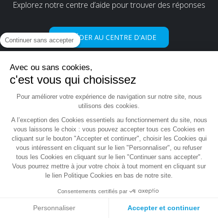
Explorez notre centre d’aide pour trouver des réponses
ACCÉDER AU CENTRE D'AIDE
Continuer sans accepter
Avec ou sans cookies,
c'est vous qui choisissez
Pour améliorer votre expérience de navigation sur notre site, nous
utilisons des cookies.
Mousse sur mesure
A l’exception des Cookies essentiels au fonctionnement du site, nous
vous laissons le choix : vous pouvez accepter tous ces Cookies en
Votre confection sur mesure
cliquant sur le bouton "Accepter et continuer", choisir les Cookies qui
Mousse pour Matelas
vous intéressent en cliquant sur le lien "Personnaliser", ou refuser
tous les Cookies en cliquant sur le lien "Continuer sans accepter".
Mousse pour Coussin
MON BLOC
Vous pourrez mettre à jour votre choix à tout moment en cliquant sur
DE MOUSSE
Mousse pour Canapé
le lien Politique Cookies en bas de notre site.
PERSONNALISÉ
Mousse pour Canapé Palette
Consentements certifiés par
Mousse pour Véhicules
Mousse pour Assise
Personnaliser
Accepter et continuer