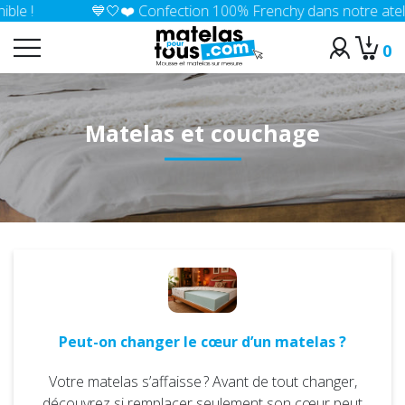
💙🤍❤️ Confection 100% Frenchy dans notre atelier en Isère :)
0
Matelas et couchage
Peut-on changer le cœur d’un matelas ?
Votre matelas s’affaisse ? Avant de tout changer,
découvrez si remplacer seulement son cœur peut